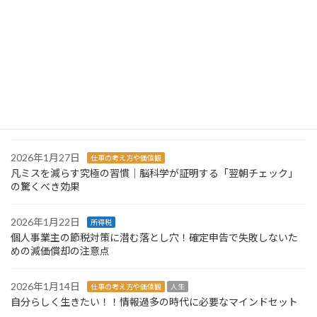
か
2026年6月11日
仕事の考え方や価値観
繁忙期を終えて。「本業に集中できている」というお言葉と、これ
からの事務所づくり
2026年2月3日
所得税
確定申告シーズン到来！直前に焦らないための準備術
2026年1月27日
仕事の考え方や価値観
凡ミスを減らす究極の習慣｜脳科学が証明する「翌朝チェック」
の驚くべき効果
2026年1月22日
所得税
個人事業主の節税対策に潜む落とし穴！確定申告で失敗しないた
めの減価償却の注意点
2026年1月14日
仕事の考え方や価値観
人生
自分らしく生きたい！！情報過多の時代に必要なマインドセット