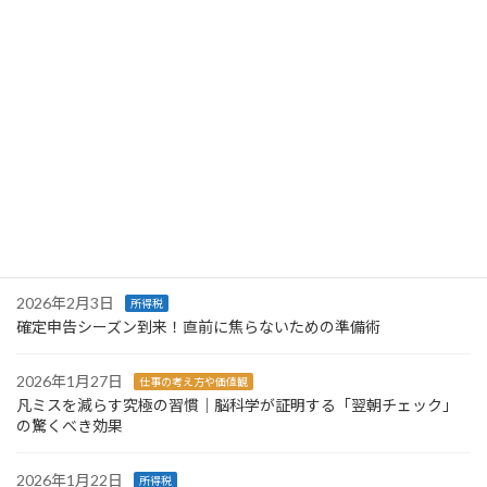
2026年7月14日
仕事の考え方や価値観
「自分でやった方が早い」は本当に早い？一人と組織で変わる仕
事の考え方
2026年6月18日
漫画家・同人作家
確定申告の負担を減らす第一歩。事業用の口座を分けてみません
か【漫画家・同人作家さん向け】
2026年6月11日
仕事の考え方や価値観
繁忙期を終えて。「本業に集中できている」というお言葉と、これ
からの事務所づくり
2026年2月3日
所得税
確定申告シーズン到来！直前に焦らないための準備術
2026年1月27日
仕事の考え方や価値観
凡ミスを減らす究極の習慣｜脳科学が証明する「翌朝チェック」
の驚くべき効果
2026年1月22日
所得税