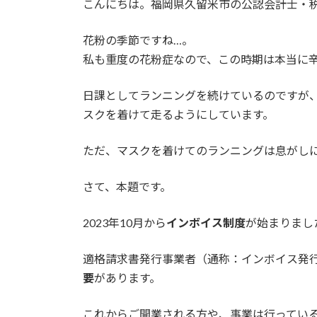
こんにちは。福岡県久留米市の公認会計士・
新
日
時
花粉の季節ですね…。
:
私も重度の花粉症なので、この時期は本当に
日課としてランニングを続けているのですが
スクを着けて走るようにしています。
ただ、マスクを着けてのランニングは息がし
さて、本題です。
2023年10月から
インボイス制度
が始まりまし
適格請求書発行事業者（通称：インボイス発
要
があります。
これからご開業される方や、事業は行ってい