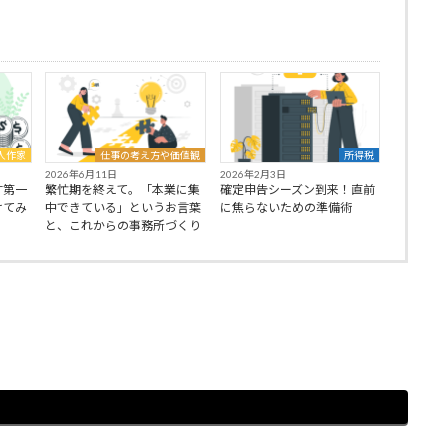
。
人作家
仕事の考え方や価値観
所得税
2026年6月11日
2026年2月3日
す第一
繁忙期を終えて。「本業に集
確定申告シーズン到来！直前
けてみ
中できている」というお言葉
に焦らないための準備術
と、これからの事務所づくり