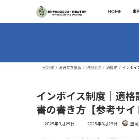
コ
ナ
ン
ビ
HOME
事
テ
ゲ
ン
ー
ツ
シ
へ
ョ
ス
ン
キ
に
ッ
移
HOME
お役立ち情報
税務関連
消費税
インボイ
プ
動
インボイス制度｜適格
書の書き方【参考サイ
最
2025年3月29日
2025年3月29日
豊岡
終
更