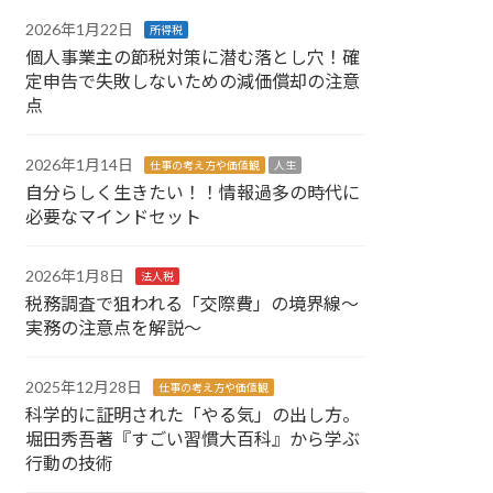
2026年1月22日
所得税
個人事業主の節税対策に潜む落とし穴！確
定申告で失敗しないための減価償却の注意
点
2026年1月14日
仕事の考え方や価値観
人生
自分らしく生きたい！！情報過多の時代に
必要なマインドセット
2026年1月8日
法人税
税務調査で狙われる「交際費」の境界線～
実務の注意点を解説～
2025年12月28日
仕事の考え方や価値観
科学的に証明された「やる気」の出し方。
堀田秀吾著『すごい習慣大百科』から学ぶ
行動の技術