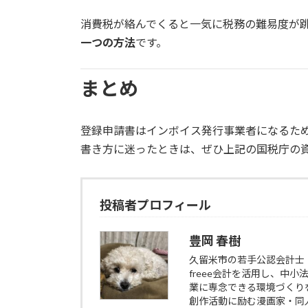
消費税が絡んでくると一気に税務の難易度が
一つの方法
です。
まとめ
登録申請書はインボイス発行事業者になるた
書き方に迷ったときは、ぜひ上記の国税庁の
投稿者プロフィール
豊岡 春樹
久留米市の若手公認会計士
freee会計を活用し、中
業に専念できる環境づくり
創作活動に励む漫画家・同