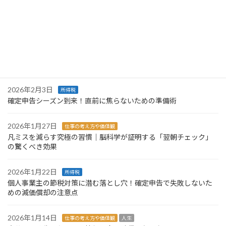
確定申告の負担を減らす第一歩。事業用の口座を分けてみません
か
2026年6月11日
仕事の考え方や価値観
繁忙期を終えて。「本業に集中できている」というお言葉と、これ
からの事務所づくり
2026年2月3日
所得税
確定申告シーズン到来！直前に焦らないための準備術
2026年1月27日
仕事の考え方や価値観
凡ミスを減らす究極の習慣｜脳科学が証明する「翌朝チェック」
の驚くべき効果
2026年1月22日
所得税
個人事業主の節税対策に潜む落とし穴！確定申告で失敗しないた
めの減価償却の注意点
2026年1月14日
仕事の考え方や価値観
人生